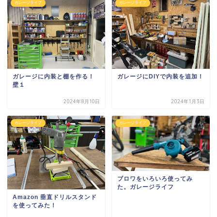
ガレージライフ
ガレージライフ
ガレージに内装と棚を作る！
ガレージにDIYで内装を追加！
壁１
2024年8月10日
2024年1月3日
ガレージライフ
ガレージライフ
ブロワをいろいろ使ってみ
た。ガレージライフ
Amazon 垂直ドリルスタンド
を使ってみた！