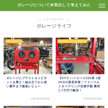
ガレージについて本気出して考えてみた
― CATEGORY ―
ガレージライフ
ガレージライフ
TOYOTA ハイエース 200系 1型
ガレージにブラストキャビネ
【DIY】ハイエース200系 1型
ットを導入！組み立てから使
2KDの異音対策！ファンベル
い勝手まで徹底レビュー
ト＆ベアリング交換手順 費用
1.7万円で解決！
2025年9月25日
2025年4月28日