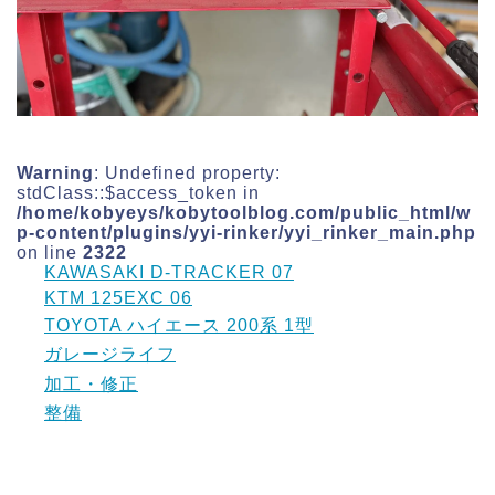
Warning
: Undefined property:
stdClass::$access_token in
/home/kobyeys/kobytoolblog.com/public_html/w
p-content/plugins/yyi-rinker/yyi_rinker_main.php
on line
2322
KAWASAKI D-TRACKER 07
KTM 125EXC 06
TOYOTA ハイエース 200系 1型
ガレージライフ
加工・修正
整備